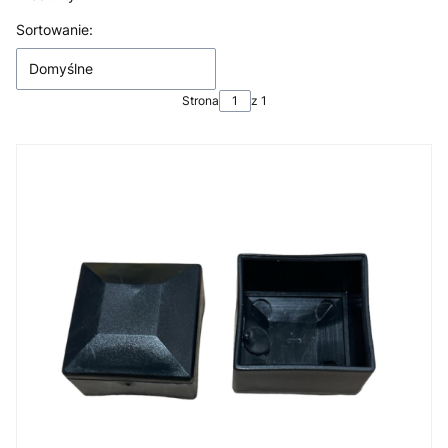
Lista produktów
Sortowanie:
Domyślne
Strona
z 1