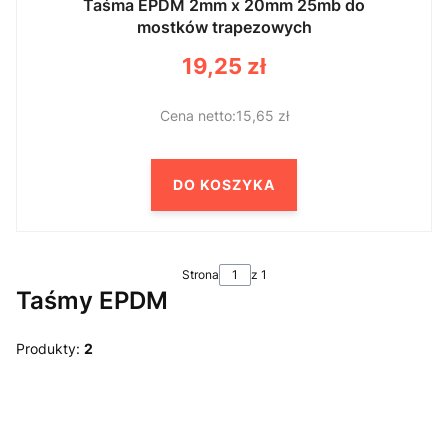
Taśma EPDM 2mm x 20mm 25mb do
mostków trapezowych
Cena
19,25 zł
15,65 zł
DO KOSZYKA
Strona
z 1
Taśmy EPDM
Produkty:
2