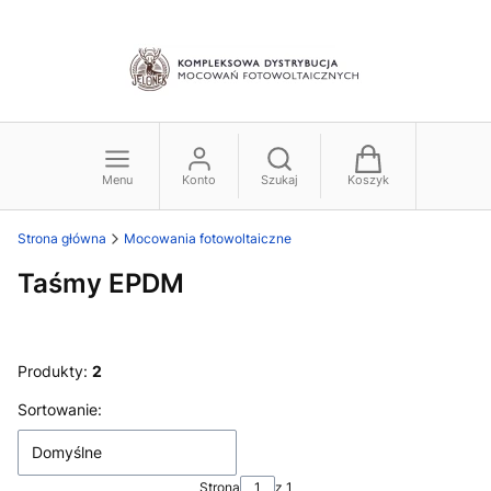
Menu
Konto
Szukaj
Koszyk
Strona główna
Mocowania fotowoltaiczne
Taśmy EPDM
Produkty:
2
Lista produktów
Sortowanie:
Domyślne
Strona
z 1