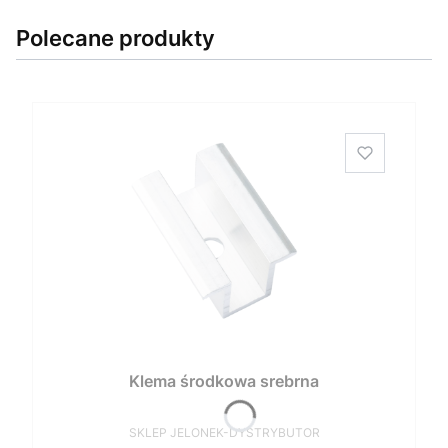
Polecane produkty
Klema środkowa srebrna
PRODUCENT
SKLEP JELONEK-DYSTRYBUTOR