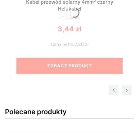
Kabel przewód solarny 4mm² czarny
Helukabel
PRODUCENT
HELUKABEL
Cena
3,44 zł
2,80 zł
ZOBACZ PRODUKT
Polecane produkty