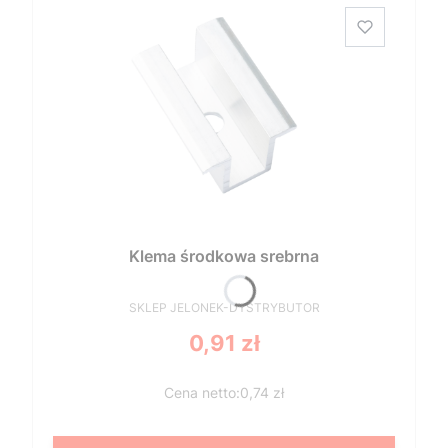
Klema środkowa srebrna
PRODUCENT
SKLEP JELONEK-DYSTRYBUTOR
Cena
0,91 zł
0,74 zł