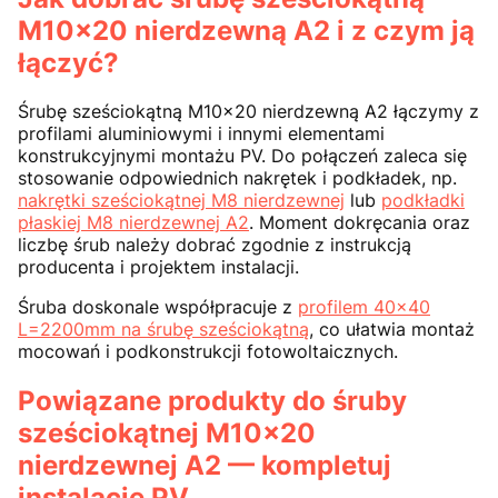
M10x20 nierdzewną A2 i z czym ją
łączyć?
Śrubę sześciokątną M10x20 nierdzewną A2 łączymy z
profilami aluminiowymi i innymi elementami
konstrukcyjnymi montażu PV. Do połączeń zaleca się
stosowanie odpowiednich nakrętek i podkładek, np.
nakrętki sześciokątnej M8 nierdzewnej
lub
podkładki
płaskiej M8 nierdzewnej A2
. Moment dokręcania oraz
liczbę śrub należy dobrać zgodnie z instrukcją
producenta i projektem instalacji.
Śruba doskonale współpracuje z
profilem 40x40
L=2200mm na śrubę sześciokątną
, co ułatwia montaż
mocowań i podkonstrukcji fotowoltaicznych.
Powiązane produkty do śruby
sześciokątnej M10x20
nierdzewnej A2 — kompletuj
instalację PV