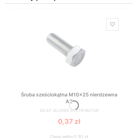
Śruba sześciokątna M10x25 nierdzewna
A2
PRODUCENT
SKLEP JELONEK-DYSTRYBUTOR
Cena
0,37 zł
0,30 zł